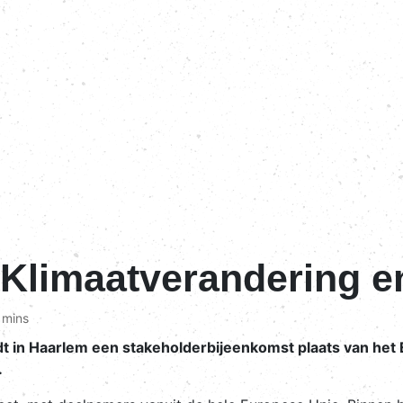
limaatverandering en 
 mins
ndt in Haarlem een stakeholderbijeenkomst plaats van h
.