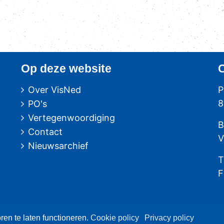
Op deze website
Over VisNed
P
8
PO's
Vertegenwoordiging
B
Contact
V
Nieuwsarchief
T
F
 Urk
en te laten functioneren.
Cookie policy
Privacy policy