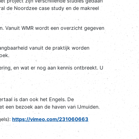
t project zijn verschillende studies gedaan
ooral de Noordzee case study en de makreel
den. Vanuit WMR wordt een overzicht gegeven
vangbaarheid vanuit de praktijk worden
oek.
ring, en wat er nog aan kennis ontbreekt. U
rtaal is dan ook het Engels. De
met een bezoek aan de haven van IJmuiden.
gels):
https://vimeo.com/231060663