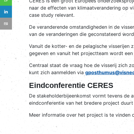
CERES is een groot Europees onderzoeksprojec
naar de effecten van klimaatverandering op vi
case study relevant.
De veranderende omstandigheden in de visser
van de veranderingen die geconstateerd worde
Vanuit de kotter- en de pelagische visserijen
gegeven en vanuit het projectteam wordt een 
Centraal staat de vraag hoe de visserij zich
kunt zich aanmelden via
gposthumus@visned
Eindconferentie CERES
De stakeholderbijeenkomst vormt tevens de aft
eindconferentie van het bredere project duur
Meer informatie over het project is te vinden