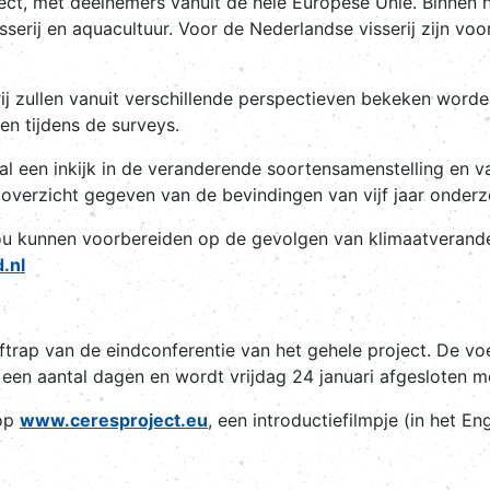
t, met deelnemers vanuit de hele Europese Unie. Binnen he
sserij en aquacultuur. Voor de Nederlandse visserij zijn v
ij zullen vanuit verschillende perspectieven bekeken wor
n tijdens de surveys.
 zal een inkijk in de veranderende soortensamenstelling en 
overzicht gegeven van de bevindingen van vijf jaar onderz
 zou kunnen voorbereiden op de gevolgen van klimaatverande
.nl
rap van de eindconferentie van het gehele project. De voe
t een aantal dagen en wordt vrijdag 24 januari afgesloten 
 op
www.ceresproject.eu
, een introductiefilmpje (in het En