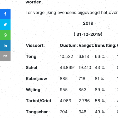
worden.
Ter vergelijking eveneens bijgevoegd het over
2019
( 31-12-2019)
Vissoort:
Quotum:
Vangst:
Benutting:
Tong
10.532
6.913
66 %
Schol
44.869
19.410
43 %
Kabeljauw
885
718
81 %
Wijting
955
853
89 %
Tarbot/Griet
4.963
2.766
56 %
Tongschar
704
348
49 %