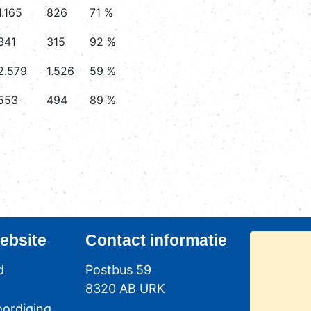
1.165
826
71 %
341
315
92 %
2.579
1.526
59 %
553
494
89 %
ebsite
Contact
informatie
d
Postbus 59
8320 AB URK
ordiging