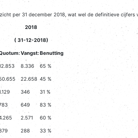
zicht per 31 december 2018, wat wel de definitieve cijfers 
2018
( 31-12-2018)
Quotum:
Vangst:
Benutting
12.853
8.336
65 %
50.655
22.658
45 %
1.129
346
31 %
783
649
83 %
4.265
2.571
60 %
879
288
33 %