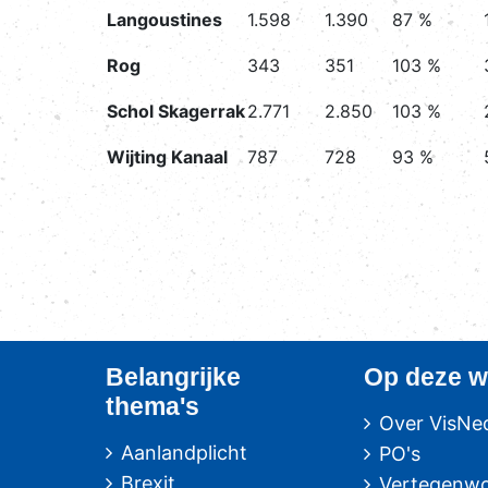
Langoustines
1.598
1.390
87 %
Rog
343
351
103 %
Schol Skagerrak
2.771
2.850
103 %
Wijting Kanaal
787
728
93 %
Belangrijke
Op deze w
thema's
Over VisNe
Aanlandplicht
PO's
Brexit
Vertegenwo