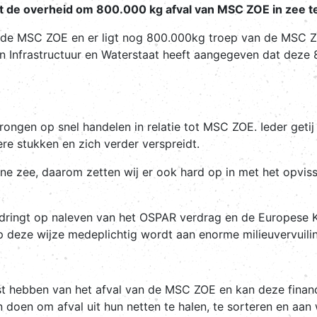
uit de overheid om 800.000 kg afval van MSC ZOE in zee te
t de MSC ZOE en er ligt nog 800.000kg troep van de MSC Z
n Infrastructuur en Waterstaat heeft aangegeven dat deze
edrongen op snel handelen in relatie tot MSC ZOE. Ieder get
nere stukken en zich verder verspreidt.
one zee, daarom zetten wij er ook hard op in met het opvis
andringt op naleven van het OSPAR verdrag en de Europese K
deze wijze medeplichtig wordt aan enorme milieuvervuilin
ast hebben van het afval van de MSC ZOE en kan deze financi
doen om afval uit hun netten te halen, te sorteren en aan 