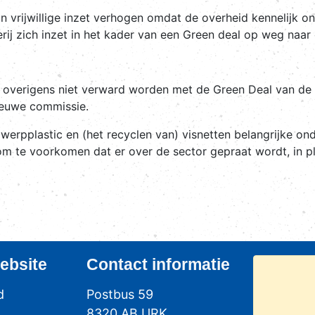
vrijwillige inzet verhogen omdat de overheid kennelijk onma
serij zich inzet in het kader van een Green deal op weg naa
 overigens niet verward worden met de Green Deal van de
ieuwe commissie.
werpplastic en (het recyclen van) visnetten belangrijke ond
 om te voorkomen dat er over de sector gepraat wordt, in p
ebsite
Contact
informatie
d
Postbus 59
8320 AB URK