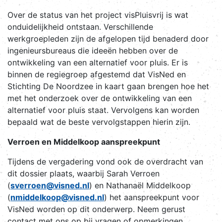
Over de status van het project visPluisvrij is wat
onduidelijkheid ontstaan. Verschillende
werkgroepleden zijn de afgelopen tijd benaderd door
ingenieursbureaus die ideeën hebben over de
ontwikkeling van een alternatief voor pluis. Er is
binnen de regiegroep afgestemd dat VisNed en
Stichting De Noordzee in kaart gaan brengen hoe het
met het onderzoek over de ontwikkeling van een
alternatief voor pluis staat. Vervolgens kan worden
bepaald wat de beste vervolgstappen hierin zijn.
Verroen en Middelkoop aanspreekpunt
Tijdens de vergadering vond ook de overdracht van
dit dossier plaats, waarbij Sarah Verroen
(
sverroen@visned.nl
) en Nathanaël Middelkoop
(
nmiddelkoop@visned.nl
) het aanspreekpunt voor
VisNed worden op dit onderwerp. Neem gerust
contact met ons op bij vragen of opmerkingen.