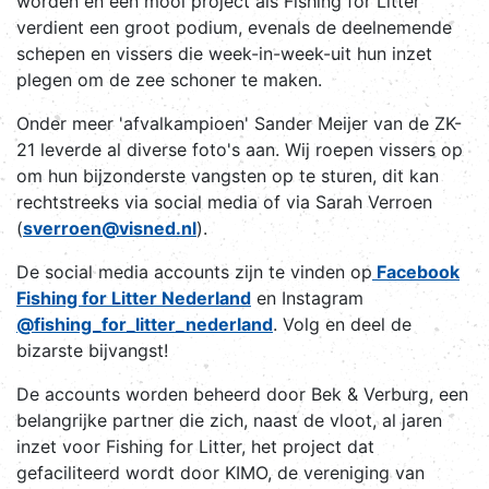
worden en een mooi project als Fishing for Litter
verdient een groot podium, evenals de deelnemende
schepen en vissers die week-in-week-uit hun inzet
plegen om de zee schoner te maken.
Onder meer 'afvalkampioen' Sander Meijer van de ZK-
21 leverde al diverse foto's aan. Wij roepen vissers op
om hun bijzonderste vangsten op te sturen, dit kan
rechtstreeks via social media of via Sarah Verroen
(
sverroen@visned.nl
).
De social media accounts zijn te vinden op
Facebook
Fishing for Litter Nederland
en Instagram
@fishing_for_litter_nederland
. Volg en deel de
bizarste bijvangst!
De accounts worden beheerd door Bek & Verburg, een
belangrijke partner die zich, naast de vloot, al jaren
inzet voor Fishing for Litter, het project dat
gefaciliteerd wordt door KIMO, de vereniging van