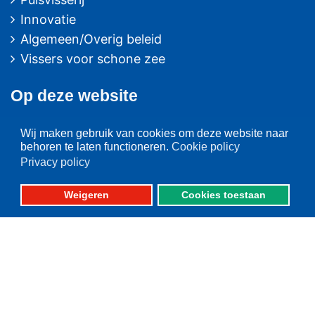
Innovatie
Algemeen/Overig beleid
Vissers voor schone zee
Op deze website
Over VisNed
Wij maken gebruik van cookies om deze website naar
PO's
behoren te laten functioneren.
Cookie policy
Privacy policy
Vertegenwoordiging
Contact
Weigeren
Cookies toestaan
Nieuwsarchief
Contact
informatie
Postbus 59
8320 AB URK