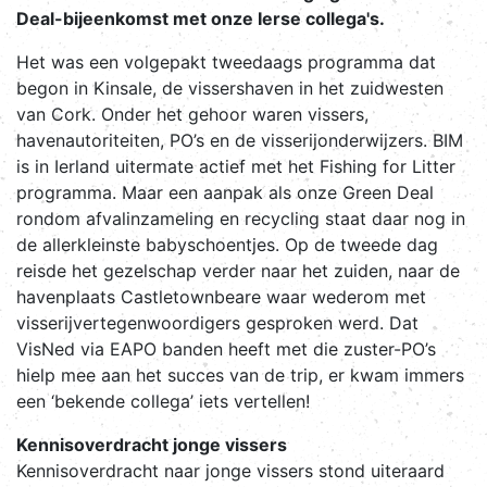
Deal-bijeenkomst met onze Ierse collega's.
Het was een volgepakt tweedaags programma dat
begon in Kinsale, de vissershaven in het zuidwesten
van Cork. Onder het gehoor waren vissers,
havenautoriteiten, PO’s en de visserijonderwijzers. BIM
is in Ierland uitermate actief met het Fishing for Litter
programma. Maar een aanpak als onze Green Deal
rondom afvalinzameling en recycling staat daar nog in
de allerkleinste babyschoentjes. Op de tweede dag
reisde het gezelschap verder naar het zuiden, naar de
havenplaats Castletownbeare waar wederom met
visserijvertegenwoordigers gesproken werd. Dat
VisNed via EAPO banden heeft met die zuster-PO’s
hielp mee aan het succes van de trip, er kwam immers
een ‘bekende collega’ iets vertellen!
Kennisoverdracht jonge vissers
Kennisoverdracht naar jonge vissers stond uiteraard