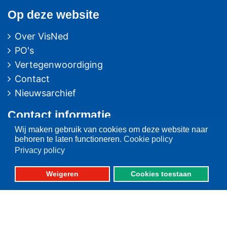
Op deze website
Over VisNed
PO's
Vertegenwoordiging
Contact
Nieuwsarchief
Contact
informatie
Wij maken gebruik van cookies om deze website naar
Postbus 59
behoren te laten functioneren.
Cookie policy
8320 AB URK
Privacy policy
Bezoekadres:
Weigeren
Cookies toestaan
Vlaak 12 URK
Telefoon: 0527-684141
Fax: 0527-684166