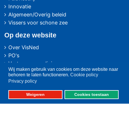
Innovatie
Algemeen/Overig beleid
Vissers voor schone zee
Op deze website
Over VisNed
PO's
Vertegenwoordiging
Wij maken gebruik van cookies om deze website naar
Contact
behoren te laten functioneren.
Cookie policy
Nieuwsarchief
Privacy policy
Contact
informatie
Weigeren
Cookies toestaan
Postbus 59
8320 AB URK
Bezoekadres: