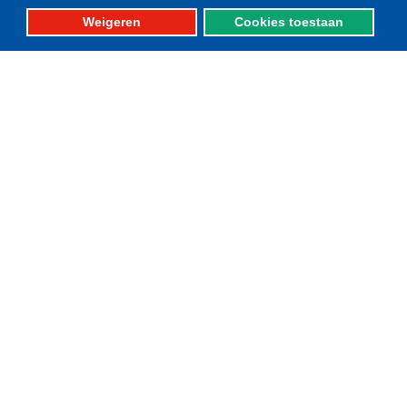
Telefoon: 0527-684141
Weigeren
Cookies toestaan
Fax: 0527-684166
Please set your twitter API
key properly in your
shortcode ultimate plugin
settings.
Fotografie: oa. Albert de Boer, Willem Ment den Heijer en Jacob van Urk