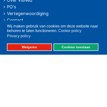
Over VisNed
PO's
Vertegenwoordiging
Contact
Wij maken gebruik van cookies om deze website naar
Nieuwsarchief
behoren te laten functioneren.
Cookie policy
Privacy policy
Contact
informatie
Postbus 59
Weigeren
Cookies toestaan
8320 AB URK
Bezoekadres:
Vlaak 12 URK
Telefoon: 0527-684141
Fax: 0527-684166
Fotografie: oa. Albert de Boer, Willem Ment den Heijer en Jacob van Urk