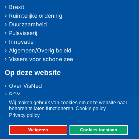
Brexit
Ruimtelijke ordening
Duurzaamheid
Pulsvisserij
Innovatie
Algemeen/Overig beleid
Vissers voor schone zee
Op deze website
Over VisNed
PO's
Wij maken gebruik van cookies om deze website naar
Vertegenwoordiging
behoren te laten functioneren.
Cookie policy
Contact
Privacy policy
Nieuwsarchief
Weigeren
Cookies toestaan
Contact
informatie