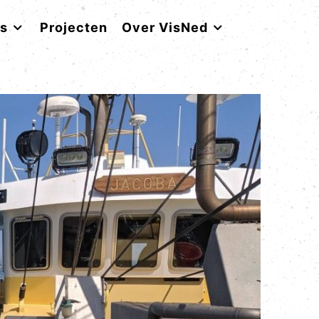
rs
Projecten
Over VisNed