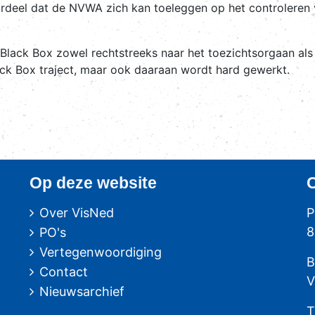
deel dat de NVWA zich kan toeleggen op het controleren va
e Black Box zowel rechtstreeks naar het toezichtsorgaan al
ack Box traject, maar ook daaraan wordt hard gewerkt.
Op deze website
Over VisNed
P
8
PO's
Vertegenwoordiging
B
Contact
V
Nieuwsarchief
T