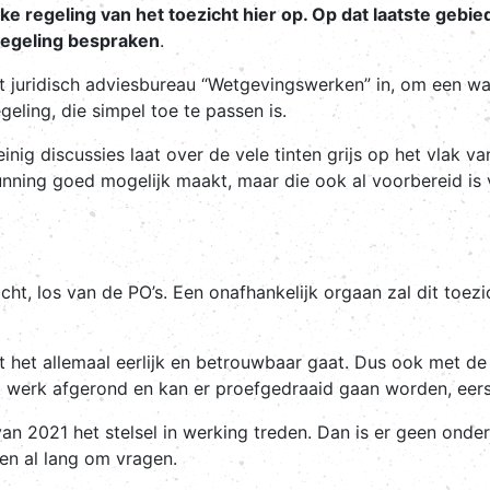
ke regeling van het toezicht hier op. Op dat laatste gebi
 regeling bespraken
.
t juridisch adviesbureau “Wetgevingswerken” in, om een wa
geling, die simpel toe te passen is.
weinig discussies laat over de vele tinten grijs op het vlak va
nning goed mogelijk maakt, maar die ook al voorbereid is
icht, los van de PO’s. Een onafhankelijk orgaan zal dit toe
t het allemaal eerlijk en betrouwbaar gaat. Dus ook met de 
 werk afgerond en kan er proefgedraaid gaan worden, eers
van 2021 het stelsel in werking treden. Dan is er geen onde
len al lang om vragen.