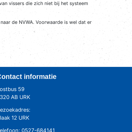
n vissers die zich niet bij het systeem
s naar de NVWA. Voorwaarde is wel dat er
Contact
informatie
ostbus 59
320 AB URK
ezoekadres:
laak 12 URK
elefoon: 0527-684141