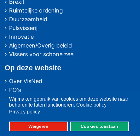
Brexit
Ruimtelijke ordening
Duurzaamheid
Pulsvisserij
Innovatie
Algemeen/Overig beleid
Vissers voor schone zee
Op deze website
Over VisNed
PO's
Vertegenwoordiging
Wij maken gebruik van cookies om deze website naar
behoren te laten functioneren.
Cookie policy
Contact
Privacy policy
Nieuwsarchief
Weigeren
Cookies toestaan
Contact
informatie