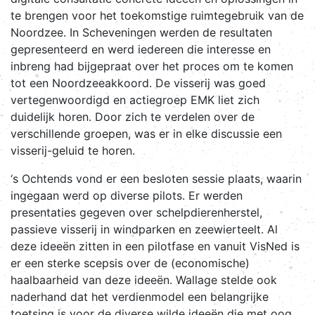
te brengen voor het toekomstige ruimtegebruik van de
Noordzee. In Scheveningen werden de resultaten
gepresenteerd en werd iedereen die interesse en
inbreng had bijgepraat over het proces om te komen
tot een Noordzeeakkoord. De visserij was goed
vertegenwoordigd en actiegroep EMK liet zich
duidelijk horen. Door zich te verdelen over de
verschillende groepen, was er in elke discussie een
visserij-geluid te horen.
‘s Ochtends vond er een besloten sessie plaats, waarin
ingegaan werd op diverse pilots. Er werden
presentaties gegeven over schelpdierenherstel,
passieve visserij in windparken en zeewierteelt. Al
deze ideeën zitten in een pilotfase en vanuit VisNed is
er een sterke scepsis over de (economische)
haalbaarheid van deze ideeën. Wallage stelde ook
naderhand dat het verdienmodel een belangrijke
toetsing is voor de diverse wilde ideeën die met oog