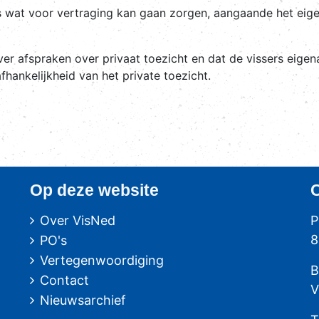
ces wat voor vertraging kan gaan zorgen, aangaande het eig
er afspraken over privaat toezicht en dat de vissers eigen
hankelijkheid van het private toezicht.
Op deze website
Over VisNed
P
8
PO's
Vertegenwoordiging
B
Contact
V
Nieuwsarchief