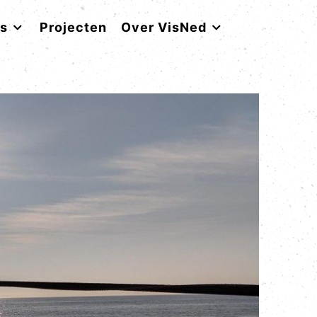
rs
Projecten
Over VisNed