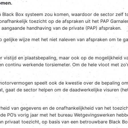
komen.
en Black Box systeem zou komen, waardoor de sector zelf t
onafhankelijk toezicht op de afspraken uit het PAP Garnale
jkt, aangaande handhaving van de private (PAP) afspraken.
s op gelijke wijze met het niet naleven van afspraken om te 
ver vistijd en plaatsbepaling, maar ook op de mogelijkheid
een continu werkende torsiemeter. Om de hele vloot met zo’n
motorvermogen speelt ook de kwestie over de bepaling omt
at, gaat de sector helpen om de daadwerkelijke visuren (het
rheid van gegevens en de onafhankelijkheid van het toezich
ie de PO’s vorig jaar met het bureau Wetgevingswerken heb
 privaat toezicht, op basis van een betrouwbare Black Bo