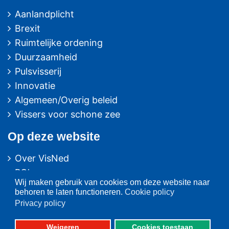
Aanlandplicht
Brexit
Ruimtelijke ordening
Duurzaamheid
Pulsvisserij
Innovatie
Algemeen/Overig beleid
Vissers voor schone zee
Op deze website
Over VisNed
PO's
Wij maken gebruik van cookies om deze website naar
Vertegenwoordiging
behoren te laten functioneren.
Cookie policy
Contact
Privacy policy
Nieuwsarchief
Weigeren
Cookies toestaan