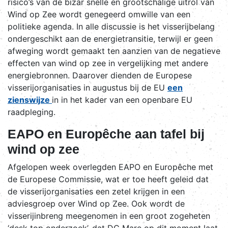
risico’s van de bizar snelle en grootschalige uitrol van
Wind op Zee wordt genegeerd omwille van een
politieke agenda. In alle discussie is het visserijbelang
ondergeschikt aan de energietransitie, terwijl er geen
afweging wordt gemaakt ten aanzien van de negatieve
effecten van wind op zee in vergelijking met andere
energiebronnen. Daarover dienden de Europese
visserijorganisaties in augustus bij de EU
een
zienswijze
in in het kader van een openbare EU
raadpleging.
EAPO en Europêche aan tafel bij
wind op zee
Afgelopen week overlegden EAPO en Europêche met
de Europese Commissie, wat er toe heeft geleid dat
de visserijorganisaties een zetel krijgen in een
adviesgroep over Wind op Zee. Ook wordt de
visserijinbreng meegenomen in een groot zogeheten
‘desk top onderzoek’, dat DG Mare op dit moment laat