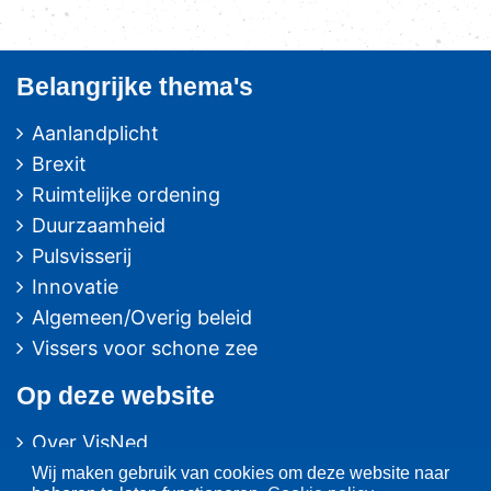
Belangrijke thema's
Aanlandplicht
Brexit
Ruimtelijke ordening
Duurzaamheid
Pulsvisserij
Innovatie
Algemeen/Overig beleid
Vissers voor schone zee
Op deze website
Over VisNed
PO's
Wij maken gebruik van cookies om deze website naar