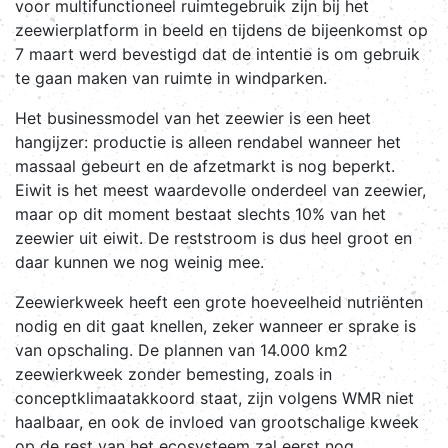
voor multifunctioneel ruimtegebruik zijn bij het
zeewierplatform in beeld en tijdens de bijeenkomst op
7 maart werd bevestigd dat de intentie is om gebruik
te gaan maken van ruimte in windparken.
Het businessmodel van het zeewier is een heet
hangijzer: productie is alleen rendabel wanneer het
massaal gebeurt en de afzetmarkt is nog beperkt.
Eiwit is het meest waardevolle onderdeel van zeewier,
maar op dit moment bestaat slechts 10% van het
zeewier uit eiwit. De reststroom is dus heel groot en
daar kunnen we nog weinig mee.
Zeewierkweek heeft een grote hoeveelheid nutriënten
nodig en dit gaat knellen, zeker wanneer er sprake is
van opschaling. De plannen van 14.000 km2
zeewierkweek zonder bemesting, zoals in
conceptklimaatakkoord staat, zijn volgens WMR niet
haalbaar, en ook de invloed van grootschalige kweek
op de rest van het ecosysteem zal eerst nog