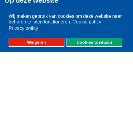
Op deze website
Over VisNed
Wij maken gebruik van cookies om deze website naar
PO's
behoren te laten functioneren.
Cookie policy
Privacy policy
Vertegenwoordiging
Contact
Weigeren
Cookies toestaan
Nieuwsarchief
Contact
informatie
Postbus 59
8320 AB URK
Bezoekadres:
Vlaak 12 URK
Telefoon: 0527-684141
Fax: 0527-684166