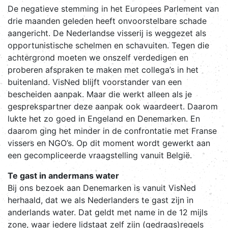
De negatieve stemming in het Europees Parlement van
drie maanden geleden heeft onvoorstelbare schade
aangericht. De Nederlandse visserij is weggezet als
opportunistische schelmen en schavuiten. Tegen die
achtergrond moeten we onszelf verdedigen en
proberen afspraken te maken met collega’s in het
buitenland. VisNed blijft voorstander van een
bescheiden aanpak. Maar die werkt alleen als je
gesprekspartner deze aanpak ook waardeert. Daarom
lukte het zo goed in Engeland en Denemarken. En
daarom ging het minder in de confrontatie met Franse
vissers en NGO’s. Op dit moment wordt gewerkt aan
een gecompliceerde vraagstelling vanuit België.
Te gast in andermans water
Bij ons bezoek aan Denemarken is vanuit VisNed
herhaald, dat we als Nederlanders te gast zijn in
anderlands water. Dat geldt met name in de 12 mijls
zone, waar iedere lidstaat zelf zijn (gedrags)regels