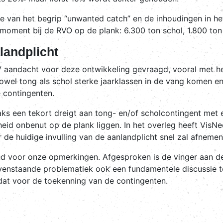
e van het begrip “unwanted catch” en de inhoudingen in h
t moment bij de RVO op de plank: 6.300 ton schol, 1.800 ton
landplicht
V aandacht voor deze ontwikkeling gevraagd, vooral met h
zowel tong als schol sterke jaarklassen in de vang komen en 
e contingenten.
aks een tekort dreigt aan tong- en/of scholcontingent met ev
id onbenut op de plank liggen. In het overleg heeft VisN
e huidige invulling van de aanlandplicht snel zal afnemen
nd voor onze opmerkingen. Afgesproken is de vinger aan d
venstaande problematiek ook een fundamentele discussie t
dat voor de toekenning van de contingenten.