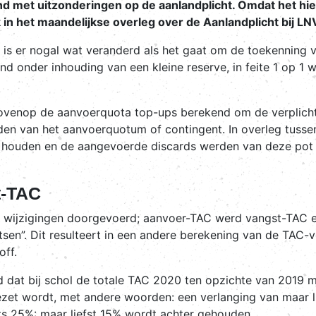
 met uitzonderingen op de aanlandplicht. Omdat het hier
n het maandelijkse overleg over de Aanlandplicht bij LN
5 is er nogal wat veranderd als het gaat om de toekenning 
nd onder inhouding van een kleine reserve, in feite 1 op 
bovenop de aanvoerquota top-ups berekend om de verplicht
en van het aanvoerquotum of contingent. In overleg tussen
 te houden en de aangevoerde discards werden van deze pot 
t-TAC
n wijzigingen doorgevoerd; aanvoer-TAC werd vangst-TAC 
en”. Dit resulteert in een andere berekening van de TAC-v
off.
emd dat bij schol de totale TAC 2020 ten opzichte van 2019 
et wordt, met andere woorden: een verlanging van maar li
s 25%: maar liefst 15% wordt achter gehouden.