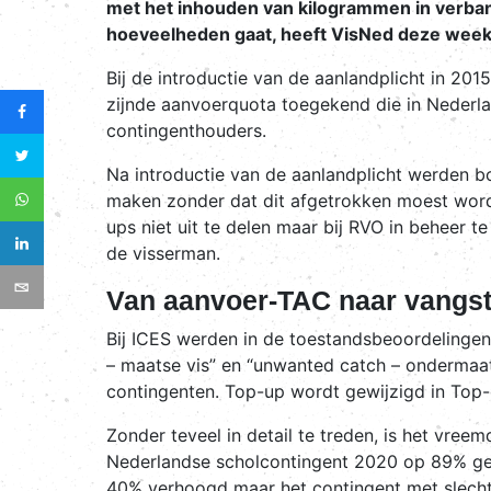
met het inhouden van kilogrammen in verband
hoeveelheden gaat, heeft VisNed deze week i
Bij de introductie van de aanlandplicht in 201
zijnde aanvoerquota toegekend die in Nederla
contingenthouders.
Na introductie van de aanlandplicht werden 
maken zonder dat dit afgetrokken moest word
ups niet uit te delen maar bij RVO in beheer
de visserman.
Van aanvoer-TAC naar vangs
Bij ICES werden in de toestandsbeoordelinge
– maatse vis” en “unwanted catch – ondermaats
contingenten. Top-up wordt gewijzigd in Top-
Zonder teveel in detail te treden, is het vre
Nederlandse scholcontingent 2020 op 89% gez
40% verhoogd maar het contingent met slecht