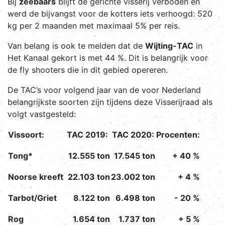
Bij
zeebaars
blijft de gerichte visserij verboden en
werd de bijvangst voor de kotters iets verhoogd: 520
kg per 2 maanden met maximaal 5% per reis.
Van belang is ook te melden dat de
Wijting-TAC
in
Het Kanaal gekort is met 44 %. Dit is belangrijk voor
de fly shooters die in dit gebied opereren.
De TAC’s voor volgend jaar van de voor Nederland
belangrijkste soorten zijn tijdens deze Visserijraad als
volgt vastgesteld:
Vissoort:
TAC 2019:
TAC 2020:
Procenten:
Tong*
12.555 ton
17.545 ton
+ 40 %
Noorse kreeft
22.103 ton
23.002 ton
+ 4 %
Tarbot/Griet
8.122 ton
6.498 ton
- 20 %
Rog
1.654 ton
1.737 ton
+ 5 %