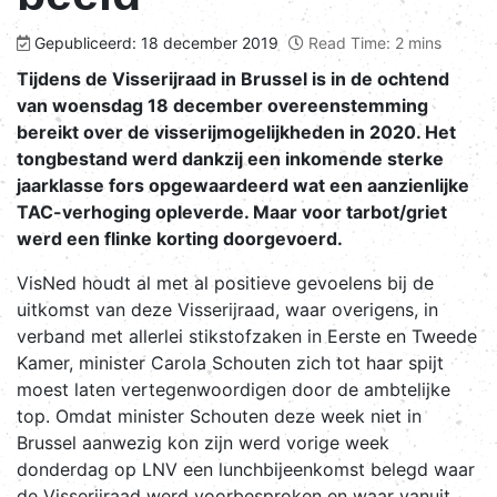
Gepubliceerd: 18 december 2019
Read Time: 2 mins
Tijdens de Visserijraad in Brussel is in de ochtend
van woensdag 18 december overeenstemming
bereikt over de visserijmogelijkheden in 2020. Het
tongbestand werd dankzij een inkomende sterke
jaarklasse fors opgewaardeerd wat een aanzienlijke
TAC-verhoging opleverde. Maar voor tarbot/griet
werd een flinke korting doorgevoerd.
VisNed houdt al met al positieve gevoelens bij de
uitkomst van deze Visserijraad, waar overigens, in
verband met allerlei stikstofzaken in Eerste en Tweede
Kamer, minister Carola Schouten zich tot haar spijt
moest laten vertegenwoordigen door de ambtelijke
top. Omdat minister Schouten deze week niet in
Brussel aanwezig kon zijn werd vorige week
donderdag op LNV een lunchbijeenkomst belegd waar
de Visserijraad werd voorbesproken en waar vanuit