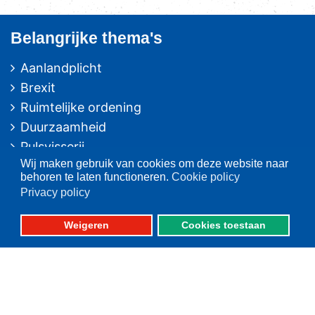
Belangrijke thema's
Aanlandplicht
Brexit
Ruimtelijke ordening
Duurzaamheid
Pulsvisserij
Wij maken gebruik van cookies om deze website naar
Innovatie
behoren te laten functioneren.
Cookie policy
Algemeen/Overig beleid
Privacy policy
Vissers voor schone zee
Weigeren
Cookies toestaan
Op deze website
Over VisNed
PO's
Vertegenwoordiging