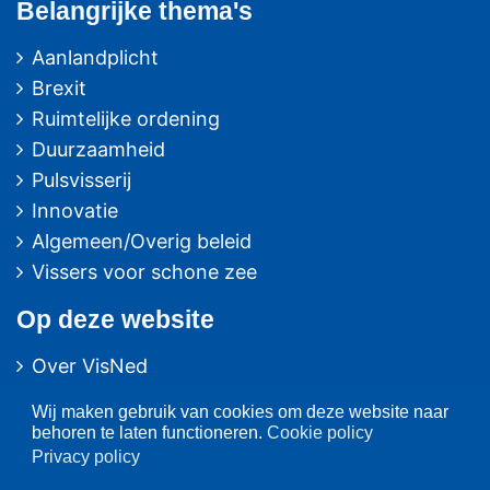
Belangrijke thema's
Aanlandplicht
Brexit
Ruimtelijke ordening
Duurzaamheid
Pulsvisserij
Innovatie
Algemeen/Overig beleid
Vissers voor schone zee
Op deze website
Over VisNed
PO's
Wij maken gebruik van cookies om deze website naar
Vertegenwoordiging
behoren te laten functioneren.
Cookie policy
Contact
Privacy policy
Nieuwsarchief