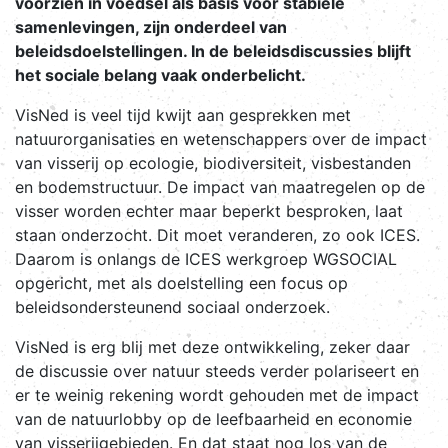
voorzien in voedsel als basis voor stabiele
samenlevingen, zijn onderdeel van
beleidsdoelstellingen. In de beleidsdiscussies blijft
het sociale belang vaak onderbelicht.
VisNed is veel tijd kwijt aan gesprekken met
natuurorganisaties en wetenschappers over de impact
van visserij op ecologie, biodiversiteit, visbestanden
en bodemstructuur. De impact van maatregelen op de
visser worden echter maar beperkt besproken, laat
staan onderzocht. Dit moet veranderen, zo ook ICES.
Daarom is onlangs de ICES werkgroep WGSOCIAL
opgericht, met als doelstelling een focus op
beleidsondersteunend sociaal onderzoek.
VisNed is erg blij met deze ontwikkeling, zeker daar
de discussie over natuur steeds verder polariseert en
er te weinig rekening wordt gehouden met de impact
van de natuurlobby op de leefbaarheid en economie
van visserijgebieden. En dat staat nog los van de