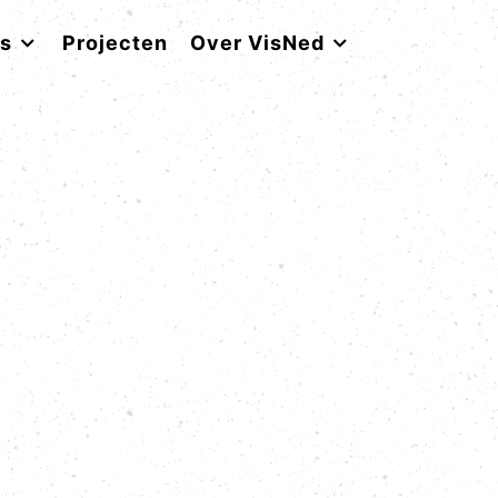
rs
Projecten
Over VisNed