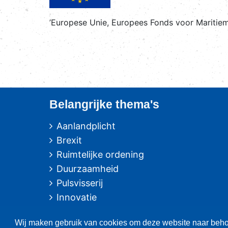
’Europese Unie, Europees Fonds voor Maritieme
Belangrijke thema's
Aanlandplicht
Brexit
Ruimtelijke ordening
Duurzaamheid
Pulsvisserij
Innovatie
Algemeen/Overig beleid
Wij maken gebruik van cookies om deze website naar behor
Vissers voor schone zee