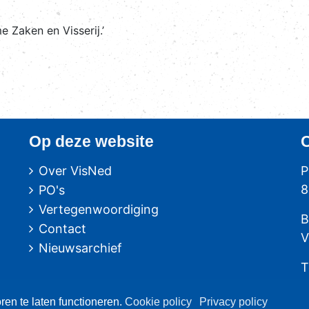
 Zaken en Visserij.’
Op deze website
Over VisNed
P
8
PO's
Vertegenwoordiging
B
Contact
V
Nieuwsarchief
T
F
en te laten functioneren.
Cookie policy
Privacy policy