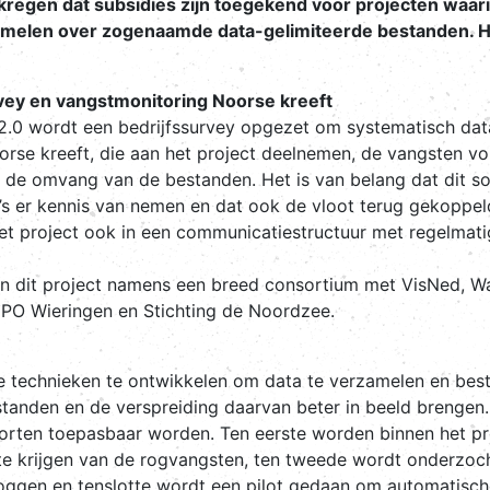
 gekregen dat subsidies zijn toegekend voor projecten w
len over zogenaamde data-gelimiteerde bestanden. Het b
ey en vangstmonitoring Noorse kreeft
.0 wordt een bedrijfssurvey opgezet om systematisch data 
oorse kreeft, die aan het project deelnemen, de vangsten v
 de omvang van de bestanden. Het is van belang dat dit s
 er kennis van nemen en dat ook de vloot terug gekoppeld
et project ook in een communicatiestructuur met regelmatig
n dit project namens een breed consortium met VisNed, W
, PO Wieringen en Stichting de Noordzee.
we technieken te ontwikkelen om data te verzamelen en bes
standen en de verspreiding daarvan beter in beeld brengen.
rten toepasbaar worden. Ten eerste worden binnen het pr
te krijgen van de rogvangsten, ten tweede wordt onderzoc
gen en tenslotte wordt een pilot gedaan om automatische