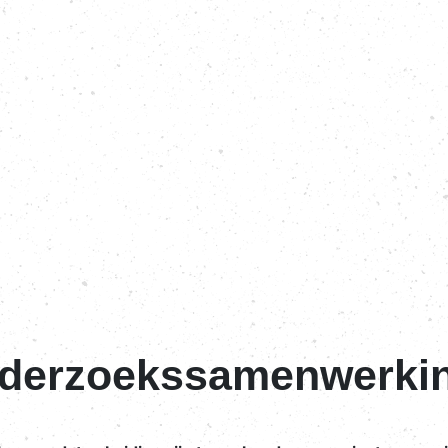
nderzoekssamenwerki