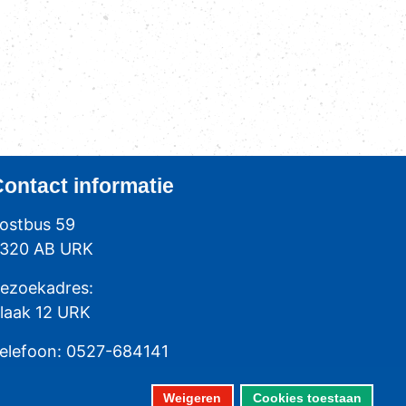
Contact
informatie
ostbus 59
320 AB URK
ezoekadres:
laak 12 URK
elefoon: 0527-684141
ax: 0527-684166
Weigeren
Cookies toestaan