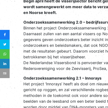
Begin april heeft de visserijsector bericht
wordt samengewerkt om meer data te verzame
en Noorse kreeft.
Onderzoekssamenwerking 2.0 – bedrijfssurv
Binnen het project Onderzoekssamenwerking 2
Daarnaast zullen van een aantal vissers op N
gegevens geven onderzoekers beter inzicht in
onderzoekers en beleidsmakers, dat ook NGO’s
met de resultaten gebeurt. Daarom voorziet h
betrokkenen bij het visserijbeheer.
De Nederlandse Vissersbond is penvoerder va
Redersvereniging voor de Zeevisserij, ProSea
Onderzoekssamenwerking 2.1 – Innorays
Het project ‘Innorays’ heeft als doel om nieu
gericht op roggen, en zal verschillende rogbe
methoden in de toekomst ook voor andere soo
beelden van de leesband om een beter beeld 
worden door middel van DNA-monsters van rog