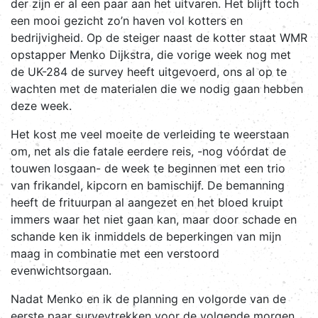
der zijn er al een paar aan het uitvaren. Het blijft toch
een mooi gezicht zo’n haven vol kotters en
bedrijvigheid. Op de steiger naast de kotter staat WMR
opstapper Menko Dijkstra, die vorige week nog met
de UK-284 de survey heeft uitgevoerd, ons al op te
wachten met de materialen die we nodig gaan hebben
deze week.
Het kost me veel moeite de verleiding te weerstaan
om, net als die fatale eerdere reis, -nog vóórdat de
touwen losgaan- de week te beginnen met een trio
van frikandel, kipcorn en bamischijf. De bemanning
heeft de frituurpan al aangezet en het bloed kruipt
immers waar het niet gaan kan, maar door schade en
schande ken ik inmiddels de beperkingen van mijn
maag in combinatie met een verstoord
evenwichtsorgaan.
Nadat Menko en ik de planning en volgorde van de
eerste paar surveytrekken voor de volgende morgen