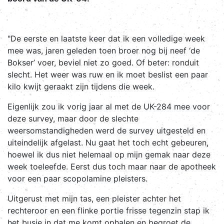
"De eerste en laatste keer dat ik een volledige week
mee was, jaren geleden toen broer nog bij neef ‘de
Bokser’ voer, beviel niet zo goed. Of beter: ronduit
slecht. Het weer was ruw en ik moet beslist een paar
kilo kwijt geraakt zijn tijdens die week.
Eigenlijk zou ik vorig jaar al met de UK-284 mee voor
deze survey, maar door de slechte
weersomstandigheden werd de survey uitgesteld en
uiteindelijk afgelast. Nu gaat het toch echt gebeuren,
hoewel ik dus niet helemaal op mijn gemak naar deze
week toeleefde. Eerst dus toch maar naar de apotheek
voor een paar scopolamine pleisters.
Uitgerust met mijn tas, een pleister achter het
rechteroor en een flinke portie frisse tegenzin stap ik
het busje in dat me komt ophalen en begroet de