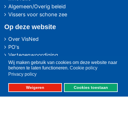
Algemeen/Overig beleid
Vissers voor schone zee
Op deze website
Over VisNed
PO's
Vertegenwoordiging
Wij maken gebruik van cookies om deze website naar
Contact
behoren te laten functioneren.
Cookie policy
Nieuwsarchief
Privacy policy
Contact
informatie
Weigeren
Cookies toestaan
Postbus 59
8320 AB URK
Bezoekadres:
Vlaak 12 URK