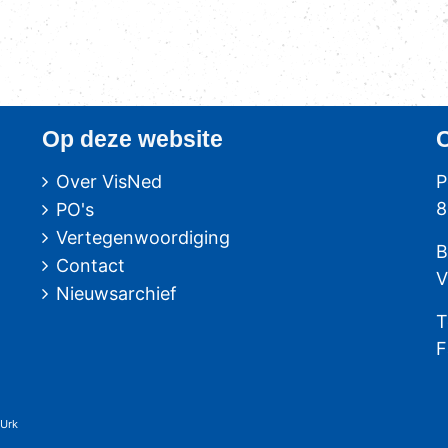
Op deze website
Over VisNed
P
8
PO's
Vertegenwoordiging
B
Contact
V
Nieuwsarchief
T
F
 Urk