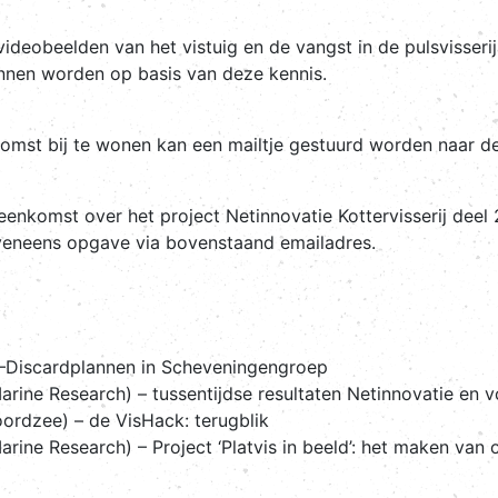
deobeelden van het vistuig en de vangst in de pulsvisseri
nnen worden op basis van deze kennis.
nkomst bij te wonen kan een mailtje gestuurd worden naar d
nkomst over het project Netinnovatie Kottervisserij deel 
Eveneens opgave via bovenstaand emailadres.
ardplannen in Scheveningengroep
rch) – tussentijdse resultaten Netinnovatie en voo
e) – de VisHack: terugblik
rch) – Project ‘Platvis in beeld’: het maken van on