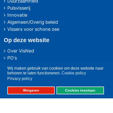
Duurzaamheid
Pulsvisserij
Innovatie
Algemeen/Overig beleid
Vissers voor schone zee
Op deze website
Over VisNed
PO's
Vertegenwoordiging
Wij maken gebruik van cookies om deze website naar
Contact
behoren te laten functioneren.
Cookie policy
Nieuwsarchief
Privacy policy
Contact
informatie
Weigeren
Cookies toestaan
Postbus 59
8320 AB URK