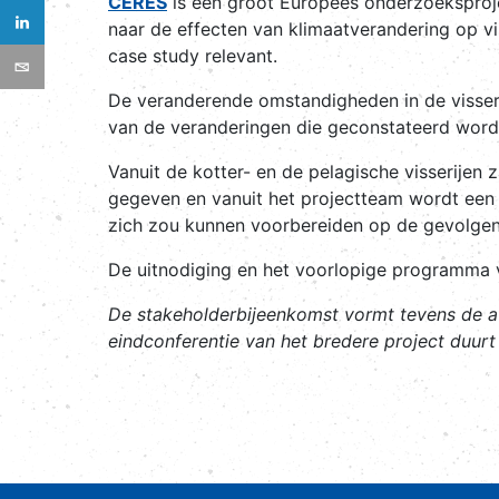
CERES
is een groot Europees onderzoeksprojec
naar de effecten van klimaatverandering op vi
case study relevant.
De veranderende omstandigheden in de visser
van de veranderingen die geconstateerd worde
Vanuit de kotter- en de pelagische visserijen
gegeven en vanuit het projectteam wordt een o
zich zou kunnen voorbereiden op de gevolgen 
De uitnodiging en het voorlopige programma 
De stakeholderbijeenkomst vormt tevens de aft
eindconferentie van het bredere project duur