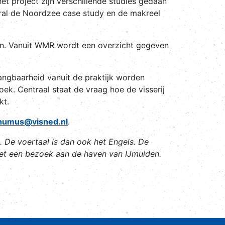
t project zijn verschillende studies gedaan
ooral de Noordzee case study en de makreel
den. Vanuit WMR wordt een overzicht gegeven
vangbaarheid vanuit de praktijk worden
ek. Centraal staat de vraag hoe de visserij
kt.
humus@visned.nl
.
. De voertaal is dan ook het Engels. De
met een bezoek aan de haven van IJmuiden.