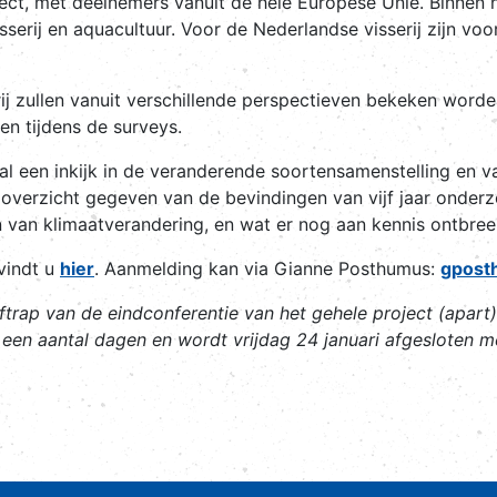
t, met deelnemers vanuit de hele Europese Unie. Binnen he
sserij en aquacultuur. Voor de Nederlandse visserij zijn v
ij zullen vanuit verschillende perspectieven bekeken wor
n tijdens de surveys.
 zal een inkijk in de veranderende soortensamenstelling en 
verzicht gegeven van de bevindingen van vijf jaar onderzo
van klimaatverandering, en wat er nog aan kennis ontbree
vindt u
hier
. Aanmelding kan via Gianne Posthumus:
gpost
rap van de eindconferentie van het gehele project (apart)
t een aantal dagen en wordt vrijdag 24 januari afgesloten 