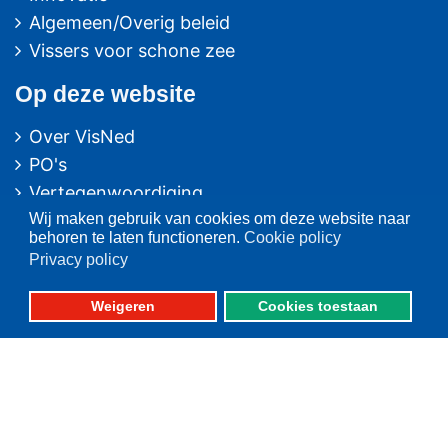
Algemeen/Overig beleid
Vissers voor schone zee
Op deze website
Over VisNed
PO's
Vertegenwoordiging
Wij maken gebruik van cookies om deze website naar
Contact
behoren te laten functioneren.
Cookie policy
Nieuwsarchief
Privacy policy
Contact
informatie
Weigeren
Cookies toestaan
Postbus 59
8320 AB URK
Bezoekadres:
Vlaak 12 URK