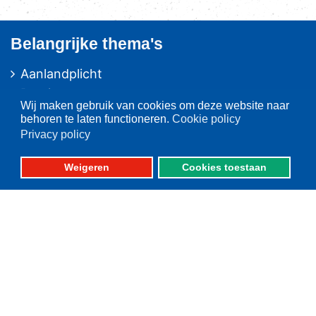
Belangrijke thema's
Aanlandplicht
Brexit
Wij maken gebruik van cookies om deze website naar
Ruimtelijke ordening
behoren te laten functioneren.
Cookie policy
Duurzaamheid
Privacy policy
Pulsvisserij
Weigeren
Cookies toestaan
Innovatie
Algemeen/Overig beleid
Vissers voor schone zee
Op deze website
Over VisNed
PO's
Vertegenwoordiging