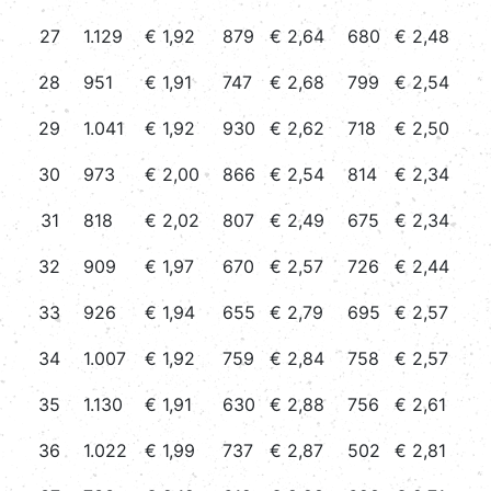
27
1.129
€ 1,92
879
€ 2,64
680
€ 2,48
28
951
€ 1,91
747
€ 2,68
799
€ 2,54
29
1.041
€ 1,92
930
€ 2,62
718
€ 2,50
30
973
€ 2,00
866
€ 2,54
814
€ 2,34
31
818
€ 2,02
807
€ 2,49
675
€ 2,34
32
909
€ 1,97
670
€ 2,57
726
€ 2,44
33
926
€ 1,94
655
€ 2,79
695
€ 2,57
34
1.007
€ 1,92
759
€ 2,84
758
€ 2,57
35
1.130
€ 1,91
630
€ 2,88
756
€ 2,61
36
1.022
€ 1,99
737
€ 2,87
502
€ 2,81