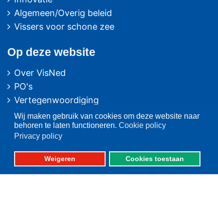
Algemeen/Overig beleid
Vissers voor schone zee
Op deze website
Over VisNed
PO's
Vertegenwoordiging
Contact
Wij maken gebruik van cookies om deze website naar
behoren te laten functioneren.
Cookie policy
Nieuwsarchief
Privacy policy
Contact
informatie
Weigeren
Cookies toestaan
Postbus 59
8320 AB URK
Bezoekadres: