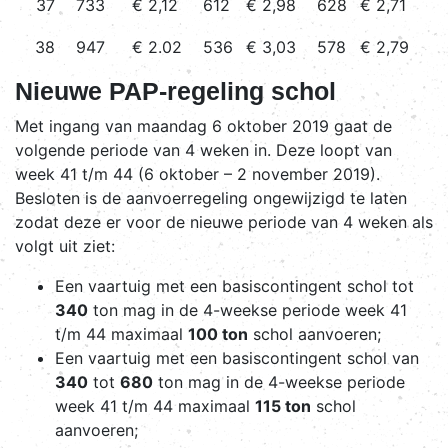
37
733
€ 2,12
612
€ 2,98
628
€ 2,71
38
947
€ 2.02
536
€ 3,03
578
€ 2,79
Nieuwe PAP-regeling schol
Met ingang van maandag 6 oktober 2019 gaat de
volgende periode van 4 weken in. Deze loopt van
week 41 t/m 44 (6 oktober – 2 november 2019).
Besloten is de aanvoerregeling ongewijzigd te laten
zodat deze er voor de nieuwe periode van 4 weken als
volgt uit ziet:
Een vaartuig met een basiscontingent schol tot
340
ton mag in de 4-weekse periode week 41
t/m 44 maximaal
100 ton
schol aanvoeren;
Een vaartuig met een basiscontingent schol van
340
tot
680
ton mag in de 4-weekse periode
week 41 t/m 44 maximaal
115 ton
schol
aanvoeren;