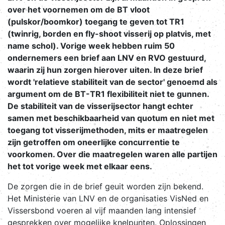
over het voornemen om de BT vloot
(pulskor/boomkor) toegang te geven tot TR1
(twinrig, borden en fly-shoot visserij op platvis, met
name schol). Vorige week hebben ruim 50
ondernemers een brief aan LNV en RVO gestuurd,
waarin zij hun zorgen hierover uiten. In deze brief
wordt 'relatieve stabiliteit van de sector' genoemd als
argument om de BT-TR1 flexibiliteit niet te gunnen.
De stabiliteit van de visserijsector hangt echter
samen met beschikbaarheid van quotum en niet met
toegang tot visserijmethoden, mits er maatregelen
zijn getroffen om oneerlijke concurrentie te
voorkomen. Over die maatregelen waren alle partijen
het tot vorige week met elkaar eens.
De zorgen die in de brief geuit worden zijn bekend.
Het Ministerie van LNV en de organisaties VisNed en
Vissersbond voeren al vijf maanden lang intensief
gesprekken over mogelijke knelpunten. Oplossingen