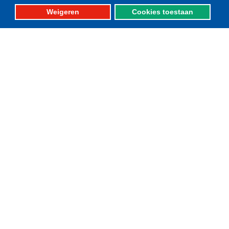
Ruimtelijke ordening
Weigeren
Cookies toestaan
Duurzaamheid
Pulsvisserij
Innovatie
Algemeen/Overig beleid
Vissers voor schone zee
Op deze website
Over VisNed
PO's
Vertegenwoordiging
Contact
Nieuwsarchief
Contact
informatie
Postbus 59