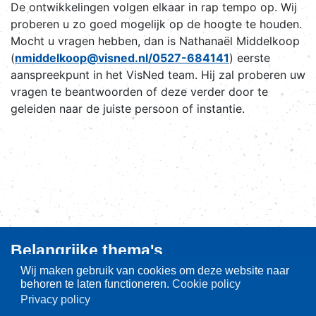
De ontwikkelingen volgen elkaar in rap tempo op. Wij
proberen u zo goed mogelijk op de hoogte te houden.
Mocht u vragen hebben, dan is Nathanaël Middelkoop
(
nmiddelkoop@visned.nl/0527-684141
) eerste
aanspreekpunt in het VisNed team. Hij zal proberen uw
vragen te beantwoorden of deze verder door te
geleiden naar de juiste persoon of instantie.
Belangrijke thema's
Wij maken gebruik van cookies om deze website naar
Aanlandplicht
behoren te laten functioneren.
Cookie policy
Brexit
Privacy policy