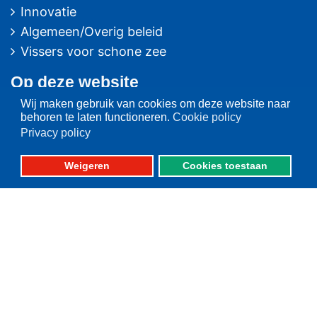
Innovatie
Algemeen/Overig beleid
Vissers voor schone zee
Op deze website
Wij maken gebruik van cookies om deze website naar
Over VisNed
behoren te laten functioneren.
Cookie policy
PO's
Privacy policy
Vertegenwoordiging
Weigeren
Cookies toestaan
Contact
Nieuwsarchief
Contact
informatie
Postbus 59
8320 AB URK
Bezoekadres: