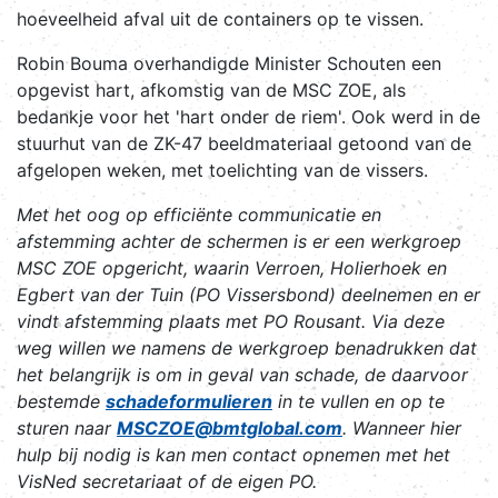
hoeveelheid afval uit de containers op te vissen.
Robin Bouma overhandigde Minister Schouten een
opgevist hart, afkomstig van de MSC ZOE, als
bedankje voor het 'hart onder de riem'. Ook werd in de
stuurhut van de ZK-47 beeldmateriaal getoond van de
afgelopen weken, met toelichting van de vissers.
Met het oog op efficiënte communicatie en
afstemming achter de schermen is er een werkgroep
MSC ZOE opgericht, waarin Verroen, Holierhoek en
Egbert van der Tuin (PO Vissersbond) deelnemen en er
vindt afstemming plaats met PO Rousant. Via deze
weg willen we namens de werkgroep benadrukken dat
het belangrijk is om in geval van schade, de daarvoor
bestemde
schadeformulieren
in te vullen en op te
sturen naar
MSCZOE@bmtglobal.com
. Wanneer hier
hulp bij nodig is kan men contact opnemen met het
VisNed secretariaat of de eigen PO.