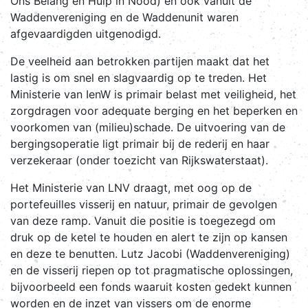
Ons Belang en Hulp in Nood) en ook vanuit de
Waddenvereniging en de Waddenunit waren
afgevaardigden uitgenodigd.
De veelheid aan betrokken partijen maakt dat het
lastig is om snel en slagvaardig op te treden. Het
Ministerie van IenW is primair belast met veiligheid, het
zorgdragen voor adequate berging en het beperken en
voorkomen van (milieu)schade. De uitvoering van de
bergingsoperatie ligt primair bij de rederij en haar
verzekeraar (onder toezicht van Rijkswaterstaat).
Het Ministerie van LNV draagt, met oog op de
portefeuilles visserij en natuur, primair de gevolgen
van deze ramp. Vanuit die positie is toegezegd om
druk op de ketel te houden en alert te zijn op kansen
en deze te benutten. Lutz Jacobi (Waddenvereniging)
en de visserij riepen op tot pragmatische oplossingen,
bijvoorbeeld een fonds waaruit kosten gedekt kunnen
worden en de inzet van vissers om de enorme