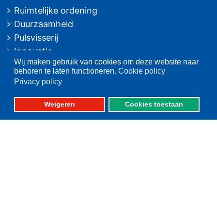
Ruimtelijke ordening
Duurzaamheid
Pulsvisserij
Innovatie
Wij maken gebruik van cookies om deze website naar
Algemeen/Overig beleid
behoren te laten functioneren.
Cookie policy
Vissers voor schone zee
Privacy policy
Op deze website
Weigeren
Cookies toestaan
Over VisNed
PO's
Vertegenwoordiging
Contact
Nieuwsarchief
Contact
informatie
Postbus 59