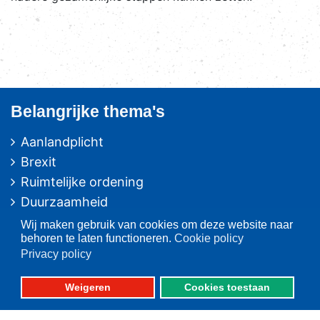
Belangrijke thema's
Aanlandplicht
Brexit
Ruimtelijke ordening
Duurzaamheid
Pulsvisserij
Wij maken gebruik van cookies om deze website naar
behoren te laten functioneren.
Cookie policy
Innovatie
Privacy policy
Algemeen/Overig beleid
Vissers voor schone zee
Weigeren
Cookies toestaan
Op deze website