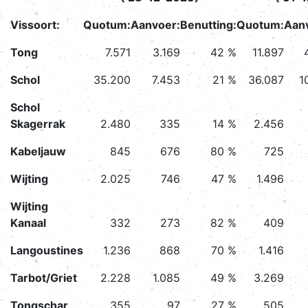
Vissoort:
Quotum:
Aanvoer:
Benutting:
Quotum:
Aan
Tong
7.571
3.169
42 %
11.897
Schol
35.200
7.453
21 %
36.087
1
Schol
Skagerrak
2.480
335
14 %
2.456
Kabeljauw
845
676
80 %
725
Wijting
2.025
746
47 %
1.496
Wijting
Kanaal
332
273
82 %
409
Langoustines
1.236
868
70 %
1.416
Tarbot/Griet
2.228
1.085
49 %
3.269
Tongschar
355
97
27 %
505