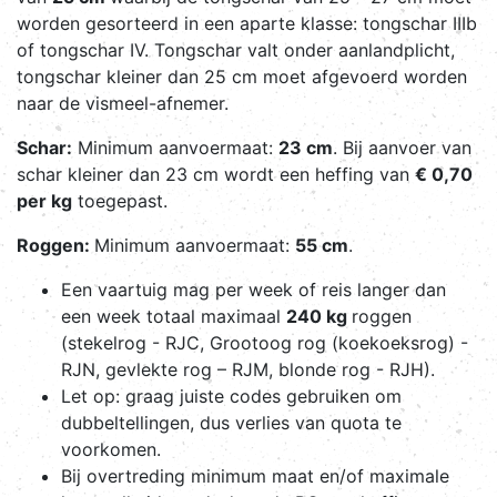
worden gesorteerd in een aparte klasse: tongschar IIIb
of tongschar IV. Tongschar valt onder aanlandplicht,
tongschar kleiner dan 25 cm moet afgevoerd worden
naar de vismeel-afnemer.
Schar:
Minimum aanvoermaat:
23 cm
. Bij aanvoer van
schar kleiner dan 23 cm wordt een heffing van
€ 0,70
per kg
toegepast.
Roggen:
Minimum aanvoermaat:
55 cm
.
Een vaartuig mag per week of reis langer dan
een week totaal maximaal
240 kg
roggen
(stekelrog - RJC, Grootoog rog (koekoeksrog) -
RJN, gevlekte rog – RJM, blonde rog - RJH).
Let op: graag juiste codes gebruiken om
dubbeltellingen, dus verlies van quota te
voorkomen.
Bij overtreding minimum maat en/of maximale