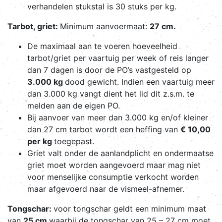
verhandelen stukstal is 30 stuks per kg.
Tarbot, griet:
Minimum aanvoermaat:
27 cm.
De maximaal aan te voeren hoeveelheid
tarbot/griet per vaartuig per week of reis langer
dan 7 dagen is door de PO’s vastgesteld op
3.000 kg
dood gewicht. Indien een vaartuig meer
dan 3.000 kg vangt dient het lid dit z.s.m. te
melden aan de eigen PO.
Bij aanvoer van meer dan 3.000 kg en/of kleiner
dan 27 cm tarbot wordt een heffing van
€ 10,00
per kg
toegepast.
Griet valt onder de aanlandplicht en ondermaatse
griet moet worden aangevoerd maar mag niet
voor menselijke consumptie verkocht worden
maar afgevoerd naar de vismeel-afnemer.
Tongschar:
voor tongschar geldt een minimum maat
van
25 cm
waarbij de tongschar van 25 – 27 cm moet