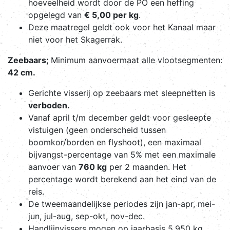
hoeveelheid wordt door de PO een heffing
opgelegd van
€ 5,00 per kg
.
Deze maatregel geldt ook voor het Kanaal maar
niet voor het Skagerrak.
Zeebaars;
Minimum aanvoermaat alle vlootsegmenten:
42 cm.
Gerichte visserij op zeebaars met sleepnetten is
verboden.
Vanaf april t/m december geldt voor gesleepte
vistuigen (geen onderscheid tussen
boomkor/borden en flyshoot), een maximaal
bijvangst-percentage van 5% met een maximale
aanvoer van
760 kg
per 2 maanden. Het
percentage wordt berekend aan het eind van de
reis.
De tweemaandelijkse periodes zijn jan-apr, mei-
jun, jul-aug, sep-okt, nov-dec.
Handlijnvissers mogen op jaarbasis 5.950 kg