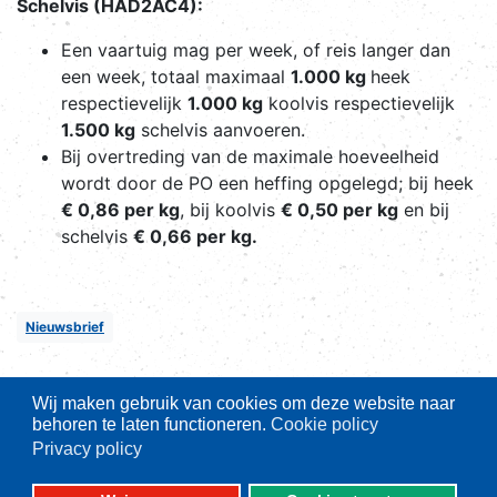
Schelvis (HAD2AC4):
Een vaartuig mag per week, of reis langer dan
een week, totaal maximaal
1.000 kg
heek
respectievelijk
1.000 kg
koolvis respectievelijk
1.500 kg
schelvis aanvoeren.
Bij overtreding van de maximale hoeveelheid
wordt door de PO een heffing opgelegd; bij heek
€ 0,86 per kg
, bij koolvis
€ 0,50 per kg
en bij
schelvis
€ 0,66 per kg.
Nieuwsbrief
Wij maken gebruik van cookies om deze website naar
behoren te laten functioneren.
Cookie policy
Privacy policy
Belangrijke thema's