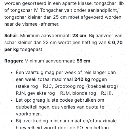
worden gesorteerd in een aparte klasse: tongschar IIIb
of tongschar IV. Tongschar valt onder aanlandplicht,
tongschar kleiner dan 25 cm moet afgevoerd worden
naar de vismeel-afnemer.
Schar:
Minimum aanvoermaat:
23 cm
. Bij aanvoer van
schar kleiner dan 23 cm wordt een heffing van
€ 0,70
per kg
toegepast.
Roggen:
Minimum aanvoermaat:
55 cm
.
Een vaartuig mag per week of reis langer dan
een week totaal maximaal
240 kg
roggen
(stekelrog - RJC, Grootoog rog (koekoeksrog) -
RJN, gevlekte rog – RJM, blonde rog - RJH).
Let op: graag juiste codes gebruiken om
dubbeltellingen, dus verlies van quota te
voorkomen.
Bij overtreding minimum maat en/of maximale
hoeveelheid wordt door de PO een heffing