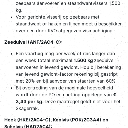
zeebaars aanvoeren en staandwantvissers 1.500
kg.
Voor gerichte visserij op zeebaars met
staandwant of haken en lijnen moet u beschikken
over een door RVO afgegeven vismachtiging.
Zeeduivel (ANF/2AC4-C):
Een vaartuig mag per week of reis langer dan
een week totaal maximaal
1.500 kg
zeeduivel
aanvoeren in levend gewicht. Hou bij berekening
van levend gewicht-factor rekening bij gestript
met 20% en bij aanvoer van staarten van 60%.
Bij overtreding van de maximale hoeveelheid
wordt door de PO een heffing opgelegd van
€
3,43 per kg
. Deze maatregel geldt niet voor het
Skagerrak.
Heek (HKE/2AC4-C), Koolvis (POK/2C3A4) en
Schelvis (HAD2AC4):