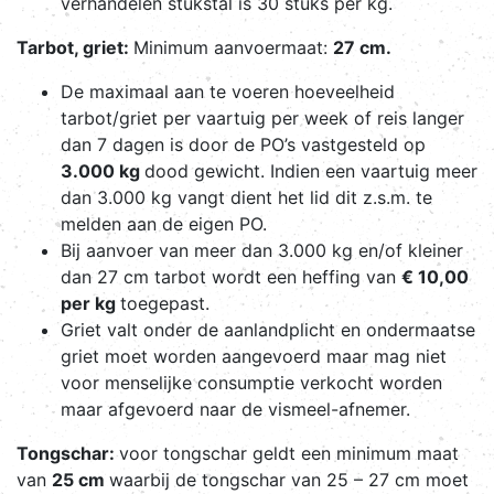
verhandelen stukstal is 30 stuks per kg.
Tarbot, griet:
Minimum aanvoermaat:
27 cm.
De maximaal aan te voeren hoeveelheid
tarbot/griet per vaartuig per week of reis langer
dan 7 dagen is door de PO’s vastgesteld op
3.000 kg
dood gewicht. Indien een vaartuig meer
dan 3.000 kg vangt dient het lid dit z.s.m. te
melden aan de eigen PO.
Bij aanvoer van meer dan 3.000 kg en/of kleiner
dan 27 cm tarbot wordt een heffing van
€ 10,00
per kg
toegepast.
Griet valt onder de aanlandplicht en ondermaatse
griet moet worden aangevoerd maar mag niet
voor menselijke consumptie verkocht worden
maar afgevoerd naar de vismeel-afnemer.
Tongschar:
voor tongschar geldt een minimum maat
van
25 cm
waarbij de tongschar van 25 – 27 cm moet