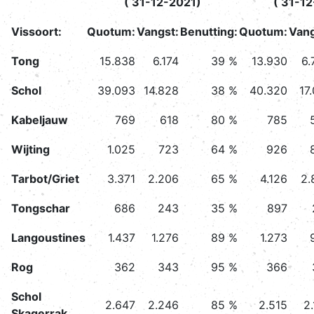
( 31-12-2021)
( 31-1
Vissoort:
Quotum:
Vangst:
Benutting:
Quotum:
Vang
Tong
15.838
6.174
39 %
13.930
6.
Schol
39.093
14.828
38 %
40.320
17
Kabeljauw
769
618
80 %
785
Wijting
1.025
723
64 %
926
Tarbot/Griet
3.371
2.206
65 %
4.126
2.
Tongschar
686
243
35 %
897
Langoustines
1.437
1.276
89 %
1.273
Rog
362
343
95 %
366
Schol
2.647
2.246
85 %
2.515
2
Skagerrak