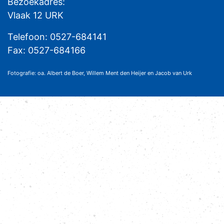
Bezoekadres:
Vlaak 12 URK
Telefoon: 0527-684141
Fax: 0527-684166
Fotografie: oa. Albert de Boer, Willem Ment den Heijer en Jacob van Urk