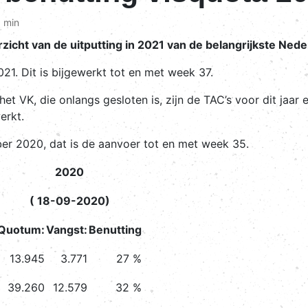
 min
icht van de uitputting in 2021 van de belangrijkste Nede
21. Dit is bijgewerkt tot en met week 37.
 VK, die onlangs gesloten is, zijn de TAC’s voor dit jaar ei
erkt.
ber 2020, dat is de aanvoer tot en met week 35.
2020
( 18-09-2020)
Quotum:
Vangst:
Benutting
13.945
3.771
27 %
39.260
12.579
32 %