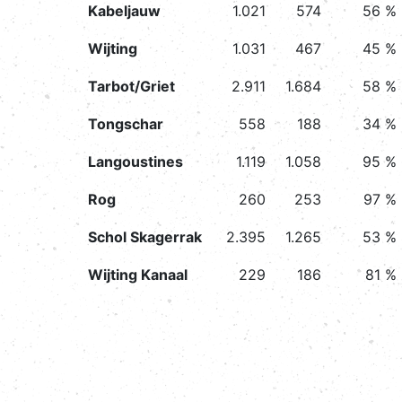
Kabeljauw
1.021
574
56 %
Wijting
1.031
467
45 %
Tarbot/Griet
2.911
1.684
58 %
Tongschar
558
188
34 %
Langoustines
1.119
1.058
95 %
Rog
260
253
97 %
Schol Skagerrak
2.395
1.265
53 %
Wijting Kanaal
229
186
81 %