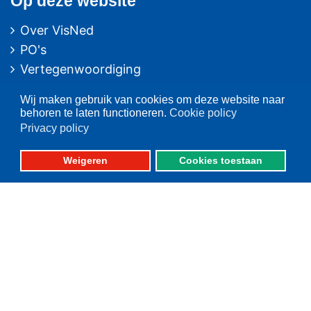
Op deze website
Over VisNed
PO's
Vertegenwoordiging
Contact
Wij maken gebruik van cookies om deze website naar
Nieuwsarchief
behoren te laten functioneren.
Cookie policy
Privacy policy
Contact
informatie
Weigeren
Cookies toestaan
Postbus 59
8320 AB URK
Bezoekadres:
Vlaak 12 URK
Telefoon: 0527-684141
Fax: 0527-684166