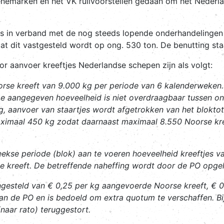
enemarken en het VK ruilvoorstellen gedaan om het Nederl
 in verband met de nog steeds lopende onderhandelingen t
at dit vastgesteld wordt op ong. 530 ton. De benutting st
r aanvoer kreeftjes Nederlandse schepen zijn als volgt:
se kreeft van 9.000 kg per periode van 6 kalenderweken.
e aangegeven hoeveelheid is niet overdraagbaar tussen on
g, aanvoer van staartjes wordt afgetrokken van het bloktot
aximaal 450 kg zodat daarnaast maximaal 8.550 Noorse kr
eekse periode (blok) aan te voeren hoeveelheid kreeftjes 
e kreeft. De betreffende naheffing wordt door de PO opge
ngesteld van € 0,25 per kg aangevoerde Noorse kreeft, € 0
n de PO en is bedoeld om extra quotum te verschaffen. Bi
naar rato) teruggestort.