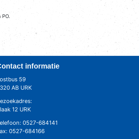
 PO.
Contact
informatie
ostbus 59
320 AB URK
ezoekadres:
laak 12 URK
elefoon: 0527-684141
ax: 0527-684166