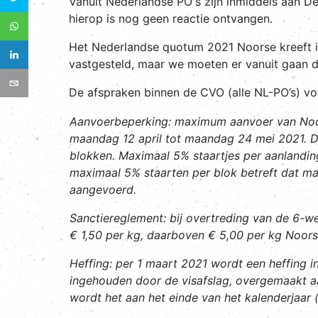
Vanuit Nederlandse PO's zijn inmiddels aan D
hierop is nog geen reactie ontvangen.
Het Nederlandse quotum 2021 Noorse kreeft is
vastgesteld, maar we moeten er vanuit gaan d
De afspraken binnen de CVO (alle NL-PO’s) voo
Aanvoerbeperking
: maximum aanvoer van Noor
maandag 12 april tot maandag 24 mei 2021. D
blokken. Maximaal 5% staartjes per aanlandin
maximaal 5% staarten per blok betreft dat m
aangevoerd.
Sanctiereglement
: bij overtreding van de 6-w
€ 1,50 per kg, daarboven € 5,00 per kg Noors
Heffing
: per 1 maart 2021 wordt een heffing i
ingehouden door de visafslag, overgemaakt aa
wordt het aan het einde van het kalenderjaar (