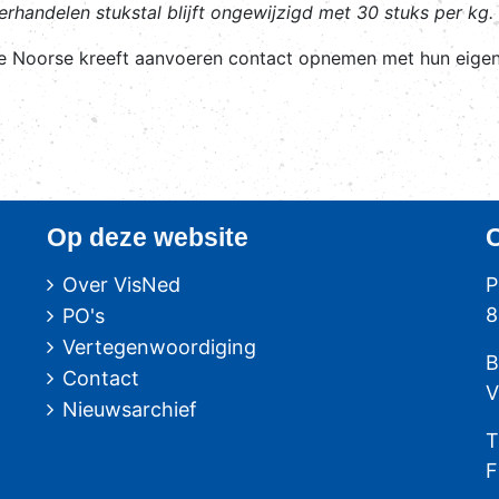
erhandelen stukstal blijft ongewijzigd met 30 stuks per kg.
ie Noorse kreeft aanvoeren contact opnemen met hun eigen
Op deze website
Over VisNed
P
8
PO's
Vertegenwoordiging
B
Contact
V
Nieuwsarchief
T
F