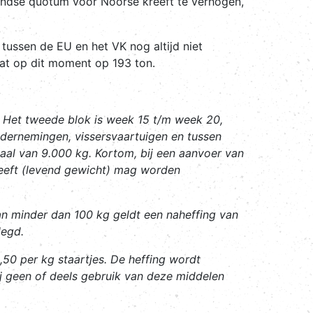
andse quotum voor Noorse kreeft te verhogen,
ussen de EU en het VK nog altijd niet
aat op dit moment op 193 ton.
 Het tweede blok is week 15 t/m week 20,
dernemingen, vissersvaartuigen en tussen
aal van 9.000 kg. Kortom, bij een aanvoer van
eeft (levend gewicht) mag worden
van minder dan 100 kg geldt een naheffing van
legd.
,50 per kg staartjes. De heffing wordt
j geen of deels gebruik van deze middelen