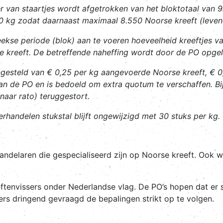
r van staartjes wordt afgetrokken van het bloktotaal van 9
50 kg zodat daarnaast maximaal 8.550 Noorse kreeft (lev
eekse periode (blok) aan te voeren hoeveelheid kreeftjes v
e kreeft. De betreffende naheffing wordt door de PO opge
ngesteld van € 0,25 per kg aangevoerde Noorse kreeft, € 0,
n de PO en is bedoeld om extra quotum te verschaffen. Bi
naar rato) teruggestort.
erhandelen stukstal blijft ongewijzigd met 30 stuks per kg.
andelaren die gespecialiseerd zijn op Noorse kreeft. Ook 
ftenvissers onder Nederlandse vlag. De PO’s hopen dat er s
ers dringend gevraagd de bepalingen strikt op te volgen.