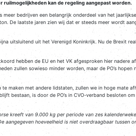
er ruilmogelijkheden kan de regeling aangepast worden.
s meer bedrijven een belangrijk onderdeel van het jaarlijk
ton. De laatste jaren zien wij dat er steeds meer wordt a
jna uitsluitend uit het Verenigd Koninkrijk. Nu de Brexit rea
takkoord hebben de EU en het VK afgesproken hier nadere 
elijkheden zullen sowieso minder worden, maar de PO’s hopen 
te maken met andere lidstaten, zullen we in hoge mate afh
lijft bestaan, is door de PO’s in CVO-verband besloten om
se kreeft van 9.000 kg per periode van zes kalenderweken
De aangegeven hoeveelheid is niet overdraagbaar tussen o