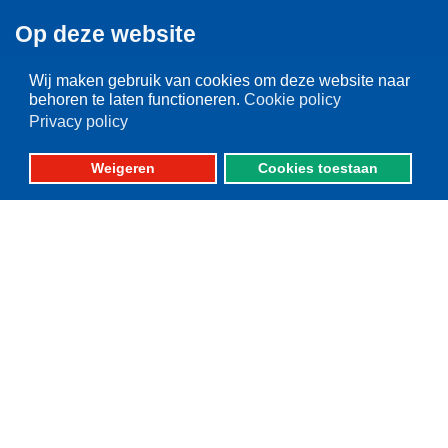
Op deze website
Over VisNed
Wij maken gebruik van cookies om deze website naar
behoren te laten functioneren.
Cookie policy
PO's
Privacy policy
Vertegenwoordiging
Contact
Weigeren
Cookies toestaan
Nieuwsarchief
Contact
informatie
Postbus 59
8320 AB URK
Bezoekadres:
Vlaak 12 URK
Telefoon: 0527-684141
Fax: 0527-684166