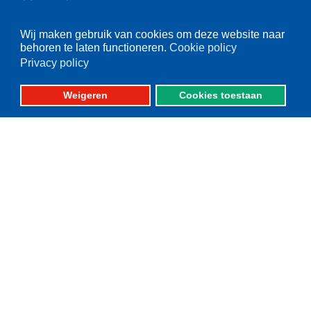
Telefoon: 0527-684141
Wij maken gebruik van cookies om deze website naar
Fax: 0527-684166
behoren te laten functioneren.
Cookie policy
Privacy policy
Weigeren
Cookies toestaan
Please set your twitter API
key properly in your
shortcode ultimate plugin
settings.