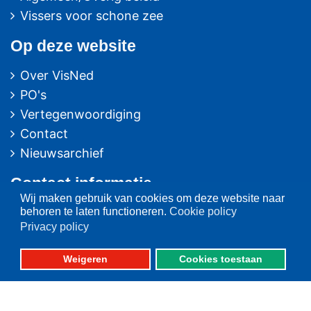
Vissers voor schone zee
Op deze website
Over VisNed
PO's
Vertegenwoordiging
Contact
Nieuwsarchief
Contact
informatie
Wij maken gebruik van cookies om deze website naar
behoren te laten functioneren.
Cookie policy
Postbus 59
Privacy policy
8320 AB URK
Weigeren
Cookies toestaan
Bezoekadres:
Vlaak 12 URK
Telefoon: 0527-684141