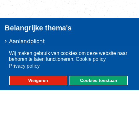
Belangrijke thema's
Aanlandplicht
Brexit
Wij maken gebruik van cookies om deze website naar
Ruimtelijke ordening
behoren te laten functioneren.
Cookie policy
Privacy policy
Duurzaamheid
Pulsvisserij
Weigeren
Cookies toestaan
Innovatie
Algemeen/Overig beleid
Vissers voor schone zee
Op deze website
Over VisNed
PO's