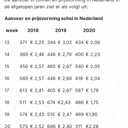
de afgelopen jaren ziet er als volgt uit:
Aanvoer en prijsvorming schol in Nederland
week
2018
2019
2020
13
371
€ 2,25
344
€ 3,02
434
€ 2,08
14
369
€ 2,46
446
€ 2,79
400
€ 2,23
15
456
€ 2,57
465
€ 2,67
540
€ 2,05
16
569
€ 2,57
446
€ 2,66
419
€ 2,04
17
613
€ 2,41
405
€ 2,67
587
€ 1,79
18
511
€ 2,53
674
€2,43
486
€ 1,75
19
574
€ 2,43
515
€ 2,47
469
€1,90
20
573
€ 2,52
696
€ 2,40
311
€2,28