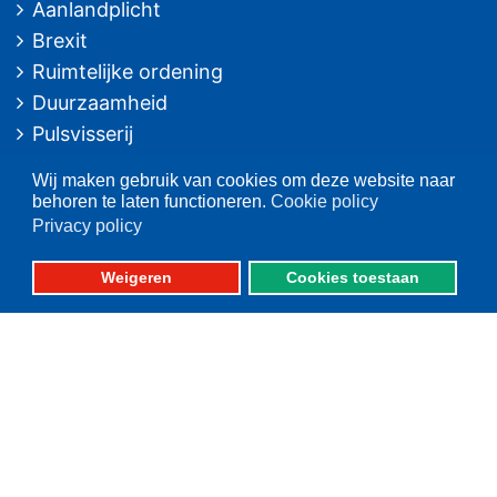
Aanlandplicht
Brexit
Ruimtelijke ordening
Duurzaamheid
Pulsvisserij
Innovatie
Wij maken gebruik van cookies om deze website naar
Algemeen/Overig beleid
behoren te laten functioneren.
Cookie policy
Vissers voor schone zee
Privacy policy
Op deze website
Weigeren
Cookies toestaan
Over VisNed
PO's
Vertegenwoordiging
Contact
Nieuwsarchief
Contact
informatie