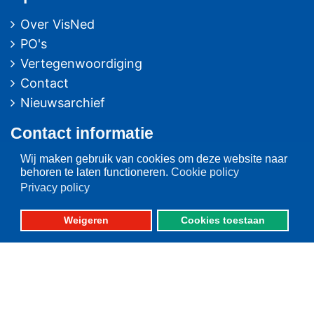
Over VisNed
PO's
Vertegenwoordiging
Contact
Nieuwsarchief
Contact
informatie
Wij maken gebruik van cookies om deze website naar
Postbus 59
behoren te laten functioneren.
Cookie policy
8320 AB URK
Privacy policy
Bezoekadres:
Weigeren
Cookies toestaan
Vlaak 12 URK
Telefoon: 0527-684141
Fax: 0527-684166
Fotografie: oa. Albert de Boer, Willem Ment den Heijer en Jacob van Urk