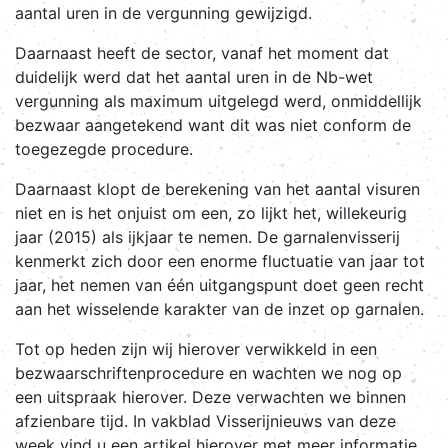
aantal uren in de vergunning gewijzigd.
Daarnaast heeft de sector, vanaf het moment dat
duidelijk werd dat het aantal uren in de Nb-wet
vergunning als maximum uitgelegd werd, onmiddellijk
bezwaar aangetekend want dit was niet conform de
toegezegde procedure.
Daarnaast klopt de berekening van het aantal visuren
niet en is het onjuist om een, zo lijkt het, willekeurig
jaar (2015) als ijkjaar te nemen. De garnalenvisserij
kenmerkt zich door een enorme fluctuatie van jaar tot
jaar, het nemen van één uitgangspunt doet geen recht
aan het wisselende karakter van de inzet op garnalen.
Tot op heden zijn wij hierover verwikkeld in een
bezwaarschriftenprocedure en wachten we nog op
een uitspraak hierover. Deze verwachten we binnen
afzienbare tijd. In vakblad Visserijnieuws van deze
week vind u een artikel hierover met meer informatie.