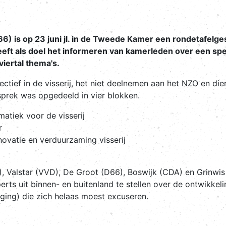
66) is op 23 juni jl. in de Tweede Kamer een rondetafelge
eft als doel het informeren van kamerleden over een speci
iertal thema's.
tief in de visserij, het niet deelnemen aan het NZO en die
esprek was opgedeeld in vier blokken.
matiek voor de visserij
ur
novatie en verduurzaming visserij
Valstar (VVD), De Groot (D66), Boswijk (CDA) en Grinwis
s uit binnen- en buitenland te stellen over de ontwikkelin
ing) die zich helaas moest excuseren.