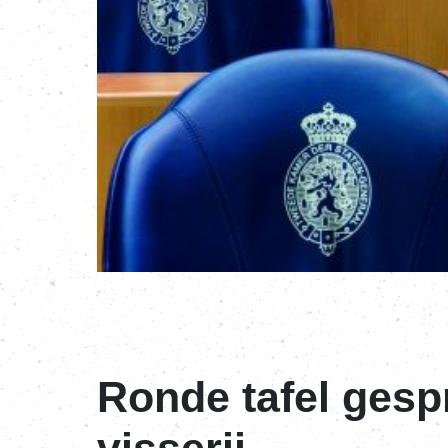
Ronde tafel ges
visserij