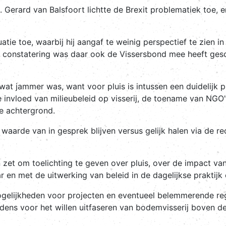
t. Gerard van Balsfoort lichtte de Brexit problematiek toe
atie toe, waarbij hij aangaf te weinig perspectief te zien
e constatering was daar ook de Vissersbond mee heeft ge
 wat jammer was, want voor pluis is intussen een duidelijk
e invloed van milieubeleid op visserij, de toename van NGO'
de achtergrond.
e waarde van in gesprek blijven versus gelijk halen via de r
et om toelichting te geven over pluis, over de impact van 
ar en met de uitwerking van beleid in de dagelijkse praktijk
mogelijkheden voor projecten en eventueel belemmerende r
ens voor het willen uitfaseren van bodemvisserij boven de 